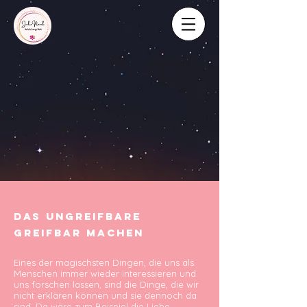
Das ungreifbare
greifbar machen
Eines der magischsten Dingen, die uns als
Menschen immer wieder interessieren und
uns forschen lassen, sind die Dinge, die wir
nicht erklären können und sie dennoch da
sind. Da wäre zum Beispiel die Liebe,