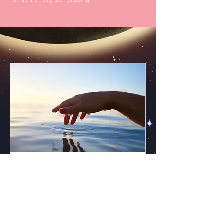
Ganzheitliche 1:1 Session
#innereNeuordnung
Weiterlesen